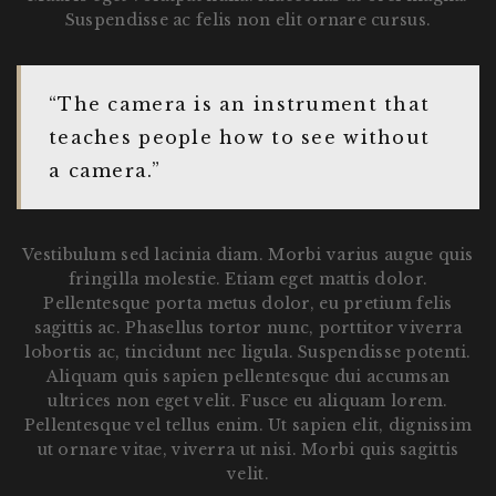
Suspendisse ac felis non elit ornare cursus.
“The camera is an instrument that
teaches people how to see without
a camera.”
Vestibulum sed lacinia diam. Morbi varius augue quis
fringilla molestie. Etiam eget mattis dolor.
Pellentesque porta metus dolor, eu pretium felis
sagittis ac. Phasellus tortor nunc, porttitor viverra
lobortis ac, tincidunt nec ligula. Suspendisse potenti.
Aliquam quis sapien pellentesque dui accumsan
ultrices non eget velit. Fusce eu aliquam lorem.
Pellentesque vel tellus enim. Ut sapien elit, dignissim
ut ornare vitae, viverra ut nisi. Morbi quis sagittis
velit.