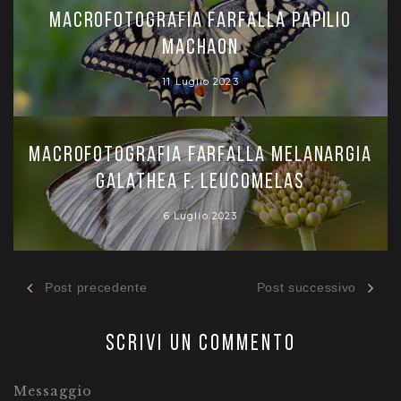
Macrofotografia farfalla Papilio
machaon
11 Luglio 2023
Macrofotografia Farfalla Melanargia
galathea f. leucomelas
6 Luglio 2023
Post precedente
Post successivo
Scrivi un commento