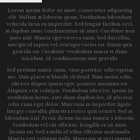
Lorem ipsum dolor sit amet, consectetur adipiscing
elit. Nullam at lobortis quam. Vestibulum bibendum
vehicula lacus eu imperdiet. Sed feugiat facilisis orci,
at dapibus nunc condimentum sit amet. Curabitur non
justo nisl. Mauris eget viverra enim. Sed dui tellus,
suscipit id sapien vel, tristique varius est. Etiam quis
gravida est. Curabitur vestibulum massa et diam
tincidunt, id condimentum ante gravida.
Sed pretium mattis enim, vitae porttitor odio egestas
nec. Duis placerat blandit eleifend. Nam metus odio,
ultrices aliquet ipsum eget, posuere maximus est.
Aliquam erat volutpat. Vestibulum ultricies, ipsum in
vestibulum luctus, ante diam dapibus leo, id placerat
odio risus eget dolor. Maecenas in imperdiet ligula.
Integer convallis pharetra tortor quis ornare. Sed ac
bibendum nisl. Proin dictum lacinia mauris a lobortis.
Vestibulum vel elit efficitur, fringilla ex sit amet,
lacinia est. Sed a nulla id tellus efficitur malesuada.
Mauris eget volutpat nulla. Maecenas ut orci magna.