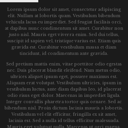
Lorem ipsum dolor sit amet, consectetur adipiscing
elit. Nullam at lobortis quam. Vestibulum bibendum
vehicula lacus eu imperdiet. Sed feugiat facilisis orci,
at dapibus nunc condimentum sit amet. Curabitur non
justo nisl. Mauris eget viverra enim. Sed dui tellus,
suscipit id sapien vel, tristique varius est. Etiam quis
gravida est. Curabitur vestibulum massa et diam
tincidunt, id condimentum ante gravida.
Sed pretium mattis enim, vitae porttitor odio egestas
nec. Duis placerat blandit eleifend. Nam metus odio,
ultrices aliquet ipsum eget, posuere maximus est.
Aliquam erat volutpat. Vestibulum ultricies, ipsum in
vestibulum luctus, ante diam dapibus leo, id placerat
odio risus eget dolor. Maecenas in imperdiet ligula.
Integer convallis pharetra tortor quis ornare. Sed ac
bibendum nisl. Proin dictum lacinia mauris a lobortis.
Vestibulum vel elit efficitur, fringilla ex sit amet,
lacinia est. Sed a nulla id tellus efficitur malesuada.
Mauris eget volutpat nulla. Maecenas ut orci magna.