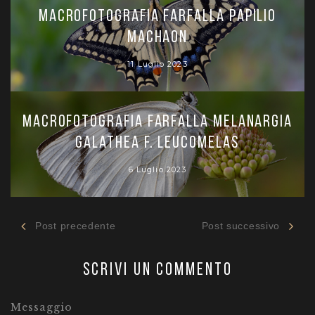
Macrofotografia farfalla Papilio
machaon
11 Luglio 2023
Macrofotografia Farfalla Melanargia
galathea f. leucomelas
6 Luglio 2023
Post precedente
Post successivo
Scrivi un commento