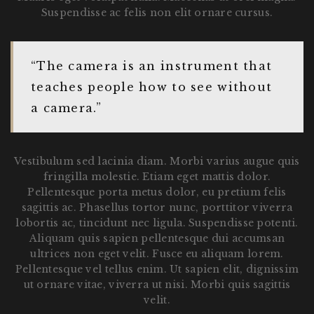
Suspendisse ac felis non elit ornare cursus.
“The camera is an instrument that
teaches people how to see without
a camera.”
Vestibulum sed lacinia diam. Morbi varius augue quis
fringilla molestie. Etiam eget mattis dolor.
Pellentesque porta metus dolor, eu pretium felis
sagittis ac. Phasellus tortor nunc, porttitor viverra
lobortis ac, tincidunt nec ligula. Suspendisse potenti.
Aliquam quis sapien pellentesque dui accumsan
ultrices non eget velit. Fusce eu aliquam lorem.
Pellentesque vel tellus enim. Ut sapien elit, dignissim
ut ornare vitae, viverra ut nisi. Morbi quis sagittis
velit.