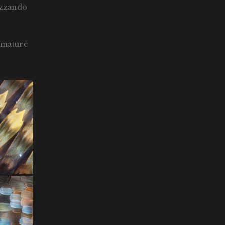
lizzando
fumature