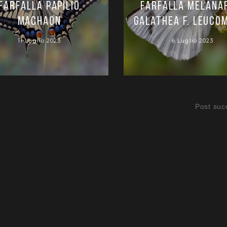
farfalla Papilio
Farfalla Melana
machaon
galathea f. leuco
11 Luglio 2023
6 Luglio 2023
Post suc