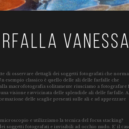
farfalla Vaness
e di osservare dettagli dei soggetti fotografati che norm
 esempio classico è quello delle ali delle farfalle che
 alla macrofotografia solitamente riusciamo a fotografare 
una visione ravvicinata delle splendide ali delle farfalle. A
ormazione delle scaglie presenti sulle ali e ad apprezzare
 microscopio e utilizziamo la tecnica del focus stacking?
ei soggetti fotografati e invisibili ad occhio nudo. E’ il cas