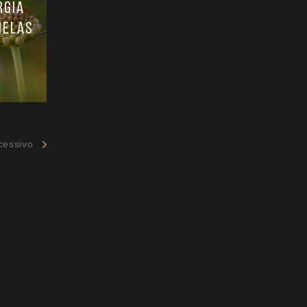
rgia
melas
cessivo