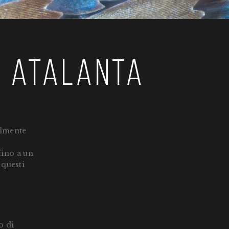
a atalanta
almente
fino a un
 questi
o di