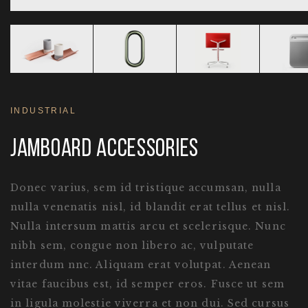
INDUSTRIAL
JAMBOARD ACCESSORIES
Donec varius, sem id tristique accumsan, nulla
nulla venenatis nisl, id blandit erat tellus et nisl.
Nulla intersum mattis arcu et scelerisque. Nunc
nibh sem, congue non libero ac, vulputate
interdum nnc. Aliquam erat volutpat. Aenean
vitae faucibus est, id semper eros. Fusce ut sem
in ligula molestie viverra et non dui. Sed cursus